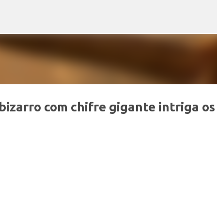
Pular para o conteúdo principal
izarro com chifre gigante intriga os