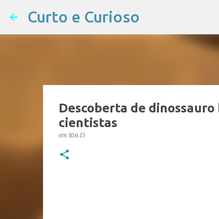
Curto e Curioso
Descoberta de dinossauro b
cientistas
em
10.6.15