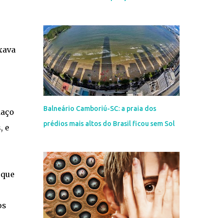
xava
Balneário Camboriú-SC: a praia dos
daço
prédios mais altos do Brasil ficou sem Sol
, e
 que
os