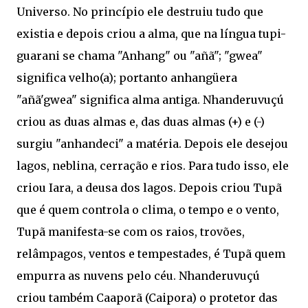
Universo. No princípio ele destruiu tudo que
existia e depois criou a alma, que na língua tupi-
guarani se chama "Anhang" ou "añã"; "gwea"
significa velho(a); portanto anhangüera
"añã'gwea" significa alma antiga. Nhanderuvuçú
criou as duas almas e, das duas almas (+) e (-)
surgiu "anhandeci" a matéria. Depois ele desejou
lagos, neblina, cerração e rios. Para tudo isso, ele
criou Iara, a deusa dos lagos. Depois criou Tupã
que é quem controla o clima, o tempo e o vento,
Tupã manifesta-se com os raios, trovões,
relâmpagos, ventos e tempestades, é Tupã quem
empurra as nuvens pelo céu. Nhanderuvuçú
criou também Caaporã (Caipora) o protetor das