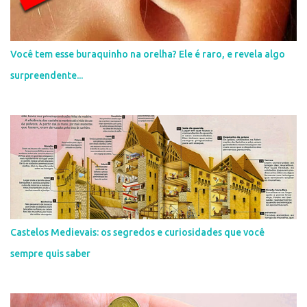
t
á
r
i
Você tem esse buraquinho na orelha? Ele é raro, e revela algo
o
surpreendente...
Castelos Medievais: os segredos e curiosidades que você
sempre quis saber