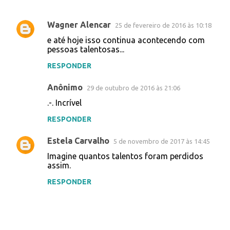
Wagner Alencar
25 de fevereiro de 2016 às 10:18
C
e até hoje isso continua acontecendo com
o
pessoas talentosas...
m
RESPONDER
e
Anônimo
n
29 de outubro de 2016 às 21:06
t
.-. Incrível
á
RESPONDER
r
Estela Carvalho
5 de novembro de 2017 às 14:45
i
Imagine quantos talentos foram perdidos
o
assim.
s
RESPONDER