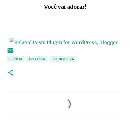
Você vai adorar!
CIÊNCIA
HISTÓRIA
TECNOLOGIA
C
o
m
e