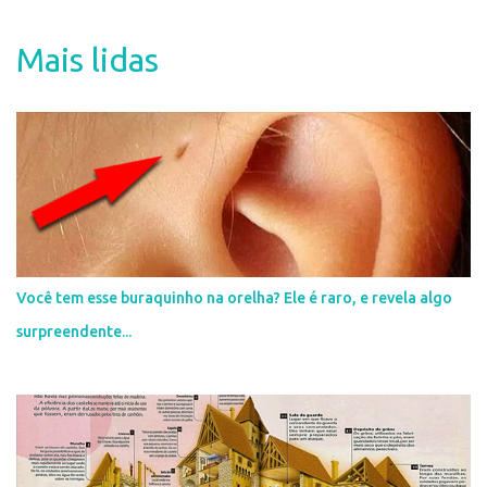
n
t
Mais lidas
á
r
i
o
s
Você tem esse buraquinho na orelha? Ele é raro, e revela algo
surpreendente...