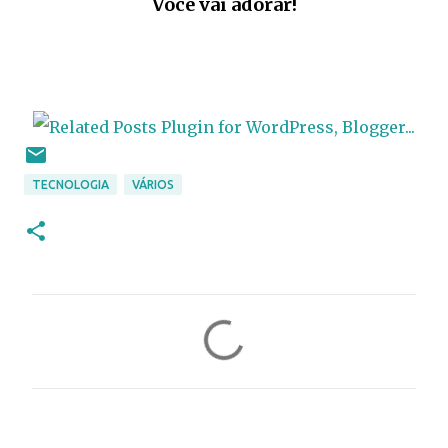
Você vai adorar!
TECNOLOGIA
VÁRIOS
C
o
m
e
n