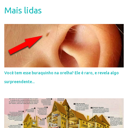
t
Mais lidas
á
r
i
o
s
Você tem esse buraquinho na orelha? Ele é raro, e revela algo
surpreendente...