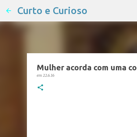
Curto e Curioso
Mulher acorda com uma cob
em
22.6.16