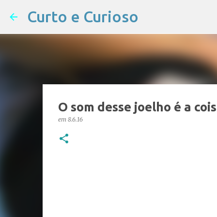
Curto e Curioso
O som desse joelho é a cois
em
8.6.16