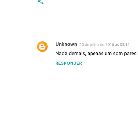
Unknown
10 de julho de 2016 às 03:14
C
Nada demais, apenas um som pareci
o
RESPONDER
m
e
n
t
á
r
i
o
s