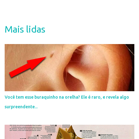
e
n
t
Mais lidas
á
r
i
o
s
Você tem esse buraquinho na orelha? Ele é raro, e revela algo
surpreendente...