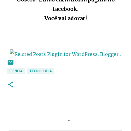
facebook.
Você vai adorar!
CIÊNCIA
TECNOLOGIA
C
o
m