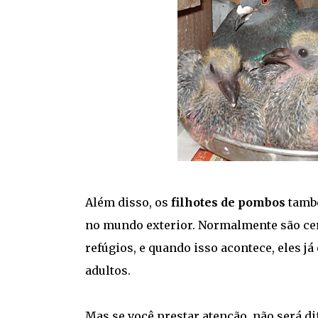
Além disso, os
filhotes de pombos
també
no mundo exterior. Normalmente são cerc
refúgios, e quando isso acontece, eles 
adultos.
Mas se você prestar atenção, não será di