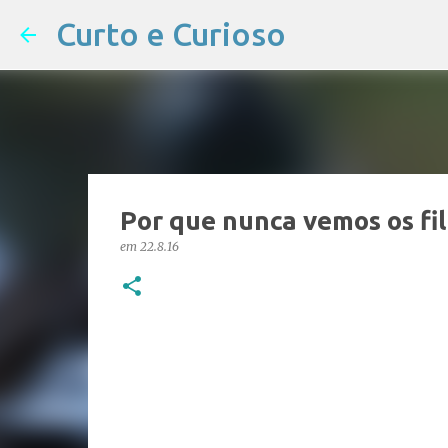
Curto e Curioso
Por que nunca vemos os fi
em
22.8.16