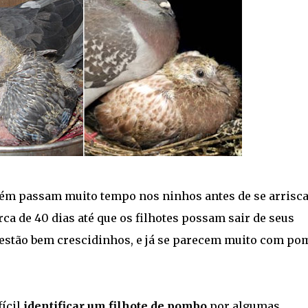
m passam muito tempo nos ninhos antes de se arrisc
a de 40 dias até que os filhotes possam sair de seus
já estão bem crescidinhos, e já se parecem muito com p
fícil
identificar um filhote de pombo
por algumas