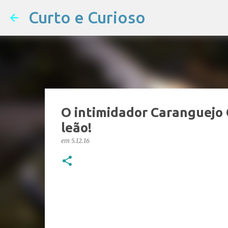
Curto e Curioso
O intimidador Caranguejo 
leão!
em
5.12.16