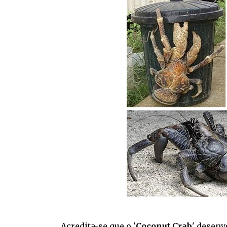
Acredita-se que o '
Coconut Crab
' desenv