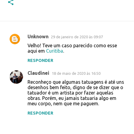
Unknown
29 de janeiro de 2020 às 09:07
C
Velho! Teve um caso parecido como esse
o
aqui em
Curitiba
.
m
RESPONDER
e
Claudinei
n
18 de maio de 2020 às 16:50
t
Reconheço que algumas tatuagens é até uns
desenhos bem feito, digno de se dizer que o
á
tatuador é um artista por fazer aquelas
obras. Porém, eu jamais tatuaria algo em
r
meu corpo, nem que me paguem.
i
RESPONDER
o
s