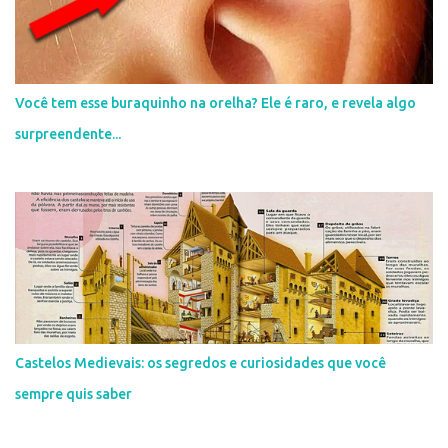
n
t
á
r
i
Você tem esse buraquinho na orelha? Ele é raro, e revela algo
o
surpreendente...
Castelos Medievais: os segredos e curiosidades que você
sempre quis saber