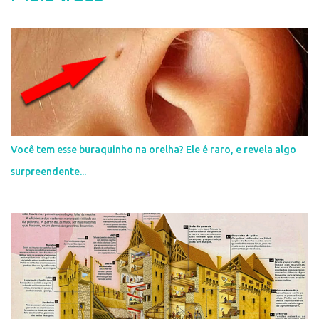
á
r
i
o
s
Você tem esse buraquinho na orelha? Ele é raro, e revela algo
surpreendente...