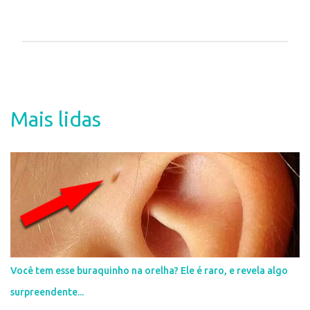
P
o
s
t
a
Mais lidas
r
u
m
c
o
m
e
n
t
á
r
i
Você tem esse buraquinho na orelha? Ele é raro, e revela algo
o
surpreendente...