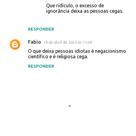
n
Que ridículo, o excesso de
ignorância deixa as pessoas cegas.
t
á
r
RESPONDER
i
Fabio
29 de abril de 2024 às 11:09
o
O que deixa pessoas idiotas é negacionismo
s
científico e é religiosa cega.
RESPONDER