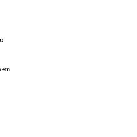
ar
m em