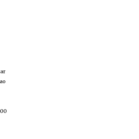
tar
 ao
400