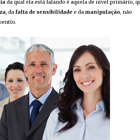
ia
da qual ela está falando é aquela de nível primário, q
eza
, da
falta de sensibilidade
e da
manipulação
, não
entio.