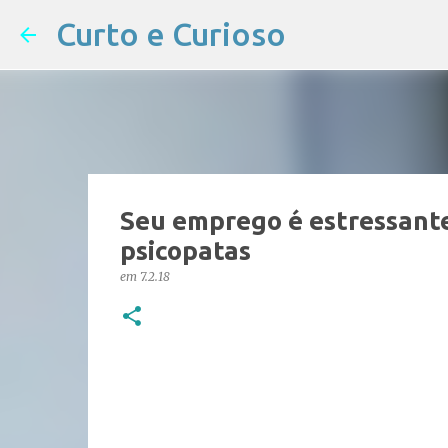
Curto e Curioso
Seu emprego é estressante
psicopatas
em
7.2.18