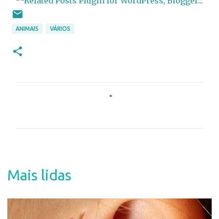
ANIMAIS
VÁRIOS
C
o
m
e
n
t
Mais lidas
á
r
i