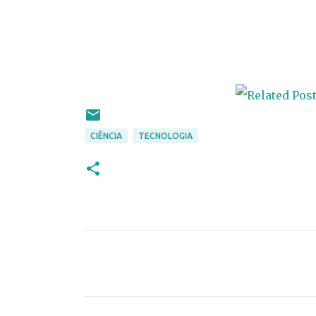
CIÊNCIA
TECNOLOGIA
C
o
m
e