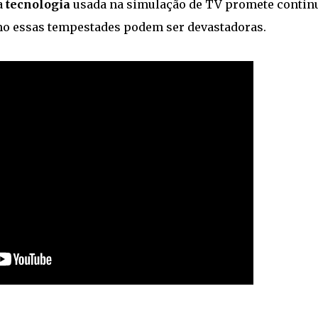
a
tecnologia
usada na simulação de TV promete contin
o essas tempestades podem ser devastadoras.