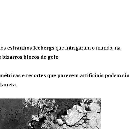
dos
estranhos Icebergs
que intrigaram o mundo, na
s
bizarros blocos de gelo
.
métricas e recortes que parecem artificiais
podem si
planeta
.