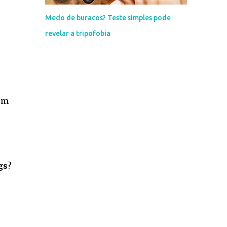
Medo de buracos? Teste simples pode
revelar a tripofobia
em
gs
?