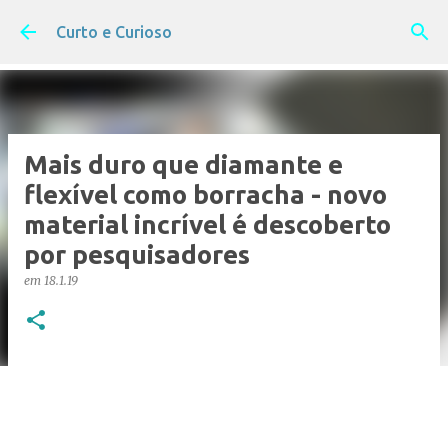
Pular para o conteúdo principal
Curto e Curioso
Mais duro que diamante e
flexível como borracha - novo
material incrível é descoberto
por pesquisadores
em
18.1.19