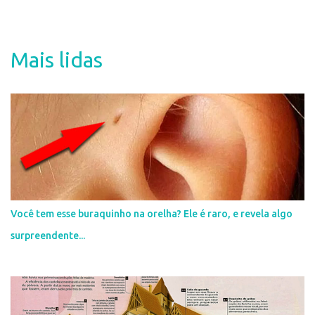
e
n
t
Mais lidas
á
r
i
o
s
Você tem esse buraquinho na orelha? Ele é raro, e revela algo
surpreendente...