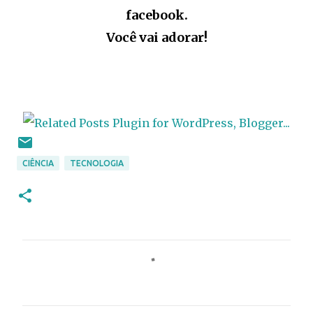
facebook.
Você vai adorar!
CIÊNCIA
TECNOLOGIA
C
o
m