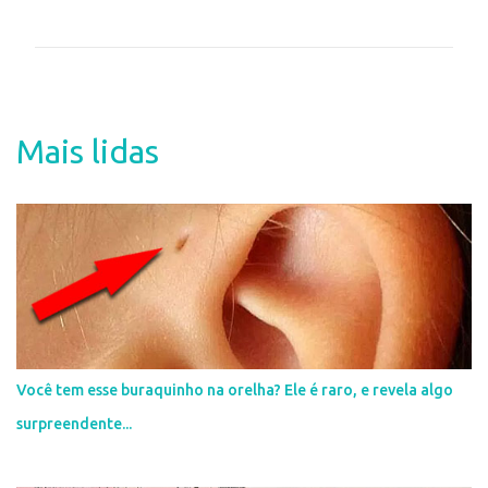
o
m
e
n
t
Mais lidas
á
r
i
o
s
Você tem esse buraquinho na orelha? Ele é raro, e revela algo
surpreendente...