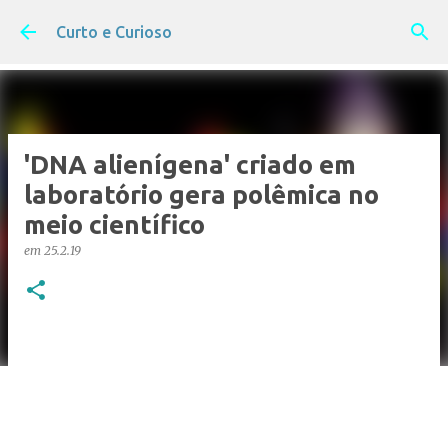
Pular para o conteúdo principal
Curto e Curioso
'DNA alienígena' criado em
laboratório gera polêmica no
meio científico
em
25.2.19