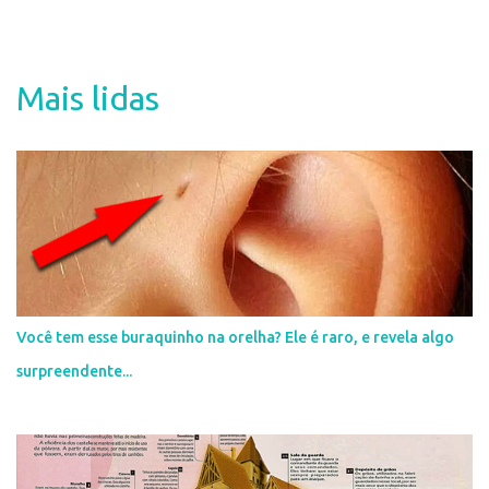
P
o
s
t
a
Mais lidas
r
u
m
c
o
m
e
n
t
á
r
i
Você tem esse buraquinho na orelha? Ele é raro, e revela algo
o
surpreendente...