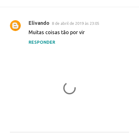
Elivando
8 de abril de 2019 às 23:05
C
Muitas coisas tão por vir
o
RESPONDER
m
e
n
t
á
r
i
o
s