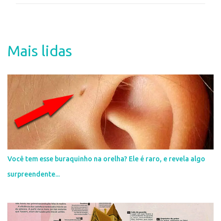
m
e
n
t
Mais lidas
á
r
i
o
s
Você tem esse buraquinho na orelha? Ele é raro, e revela algo
surpreendente...