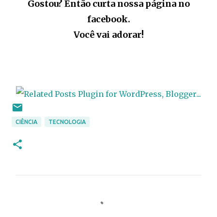
Gostou? Então curta nossa página no
facebook.
Você vai adorar!
CIÊNCIA
TECNOLOGIA
C
o