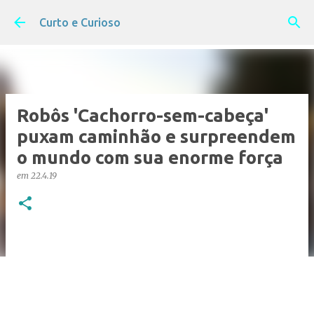
Pular para o conteúdo principal
Curto e Curioso
Robôs 'Cachorro-sem-cabeça'
puxam caminhão e surpreendem
o mundo com sua enorme força
em
22.4.19