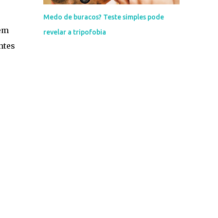
Medo de buracos? Teste simples pode
vem
revelar a tripofobia
ntes