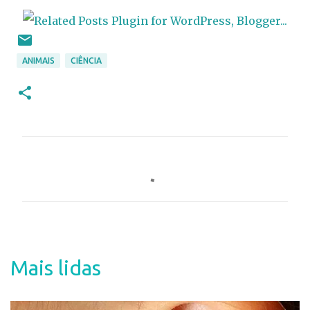
ANIMAIS
CIÊNCIA
C
o
m
e
n
t
Mais lidas
á
r