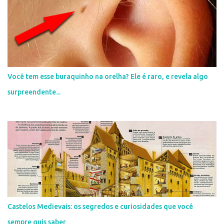
o
s
Você tem esse buraquinho na orelha? Ele é raro, e revela algo
surpreendente...
Castelos Medievais: os segredos e curiosidades que você
sempre quis saber