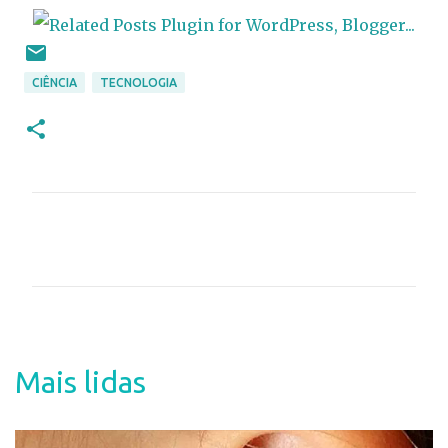
CIÊNCIA
TECNOLOGIA
C
o
m
e
n
t
Mais lidas
á
r
i