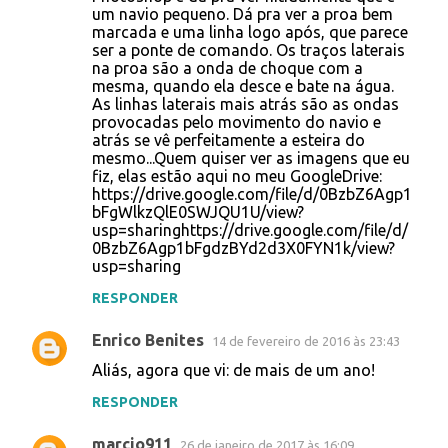
um navio pequeno. Dá pra ver a proa bem
marcada e uma linha logo após, que parece
ser a ponte de comando. Os traços laterais
na proa são a onda de choque com a
mesma, quando ela desce e bate na água.
As linhas laterais mais atrás são as ondas
provocadas pelo movimento do navio e
atrás se vê perfeitamente a esteira do
mesmo...Quem quiser ver as imagens que eu
fiz, elas estão aqui no meu GoogleDrive:
https://drive.google.com/file/d/0BzbZ6Agp1
bFgWlkzQlE0SWJQU1U/view?
usp=sharinghttps://drive.google.com/file/d/
0BzbZ6Agp1bFgdzBYd2d3X0FYN1k/view?
usp=sharing
RESPONDER
Enrico Benites
14 de fevereiro de 2016 às 23:43
Aliás, agora que vi: de mais de um ano!
RESPONDER
marcio911
26 de janeiro de 2017 às 16:09