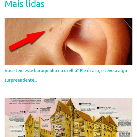
a
Mais lidas
r
u
m
c
o
m
e
n
t
á
r
i
Você tem esse buraquinho na orelha? Ele é raro, e revela algo
o
surpreendente...