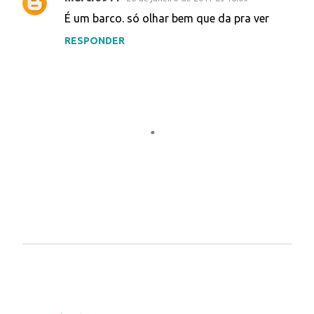
É um barco. só olhar bem que da pra ver
RESPONDER
P
o
s
t