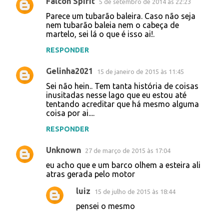
Falcon Spirit
5 de setembro de 2014 às 22:23
C
Parece um tubarão baleira. Caso não seja
o
nem tubarão baleia nem o cabeça de
martelo, sei lá o que é isso ai!.
m
e
RESPONDER
n
Gelinha2021
15 de janeiro de 2015 às 11:45
t
Sei não hein.. Tem tanta história de coisas
á
inusitadas nesse lago que eu estou até
tentando acreditar que há mesmo alguma
r
coisa por ai....
i
RESPONDER
o
s
Unknown
27 de março de 2015 às 17:04
eu acho que e um barco olhem a esteira ali
atras gerada pelo motor
luiz
15 de julho de 2015 às 18:44
pensei o mesmo