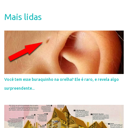
n
t
Mais lidas
á
r
i
o
s
Você tem esse buraquinho na orelha? Ele é raro, e revela algo
surpreendente...