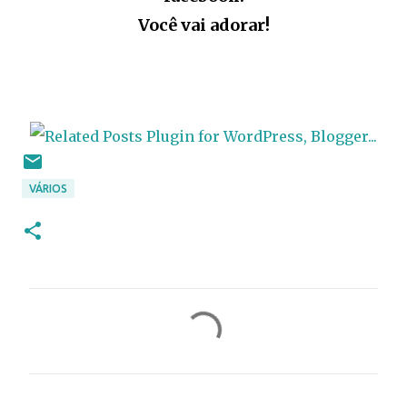
Você vai adorar!
VÁRIOS
C
o
m
e