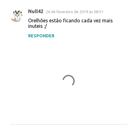
Null42
26 de fevereiro de 2019 às 08:51
C
Orelhões estão ficando cada vez mais
o
inuteis :/
m
RESPONDER
e
n
t
á
r
i
o
s
P