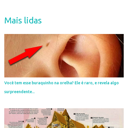
o
s
t
a
Mais lidas
r
u
m
c
o
m
e
n
t
á
r
i
Você tem esse buraquinho na orelha? Ele é raro, e revela algo
o
surpreendente...