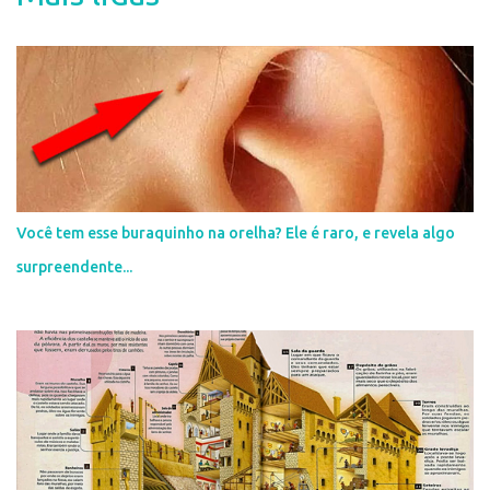
r
u
m
c
o
m
e
n
t
á
r
i
Você tem esse buraquinho na orelha? Ele é raro, e revela algo
o
surpreendente...