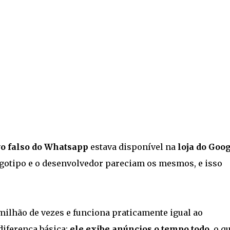
vo falso do Whatsapp
estava disponível na
loja do Goo
logotipo e o desenvolvedor pareciam os mesmos, e isso
 milhão de vezes e funciona praticamente igual ao
diferença básica:
ele exibe anúncios o tempo todo
, o q