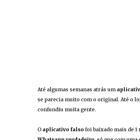
Até algumas semanas atrás um
aplicati
se parecia muito com o original. Até o 
confundiu muita gente.
O
aplicativo falso
foi baixado mais de 1
Whatsapp verdadeiro
, só que com uma 