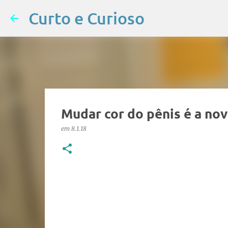
Curto e Curioso
Mudar cor do pênis é a nov
em
8.1.18