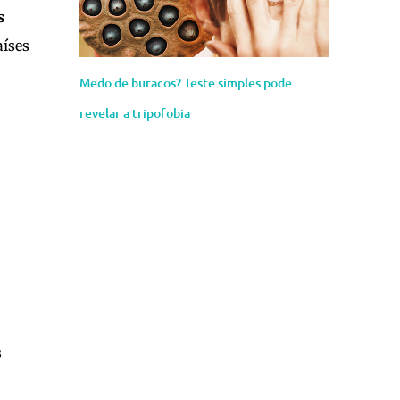
s
íses
Medo de buracos? Teste simples pode
revelar a tripofobia
s