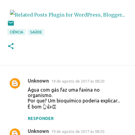
CIÊNCIA
SAÚDE
Unknown
19 de agosto de 2017 às 08:20
C
Água com gás faz uma faxina no
o
organismo.
Por que? Um bioquímico poderia explicar...
m
É bom 👆👍👏
e
n
RESPONDER
t
Unknown
19 de agosto de 2017 às 08:20