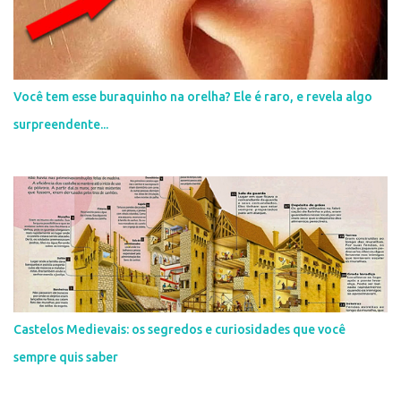
e
n
t
á
r
i
Você tem esse buraquinho na orelha? Ele é raro, e revela algo
o
surpreendente...
Castelos Medievais: os segredos e curiosidades que você
sempre quis saber