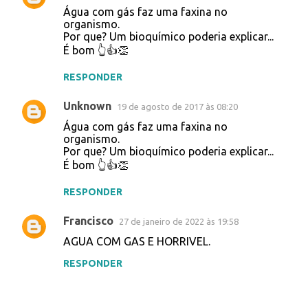
á
Água com gás faz uma faxina no
r
organismo.
Por que? Um bioquímico poderia explicar...
i
É bom 👆👍👏
o
s
RESPONDER
Unknown
19 de agosto de 2017 às 08:20
Água com gás faz uma faxina no
organismo.
Por que? Um bioquímico poderia explicar...
É bom 👆👍👏
RESPONDER
Francisco
27 de janeiro de 2022 às 19:58
AGUA COM GAS E HORRIVEL.
RESPONDER