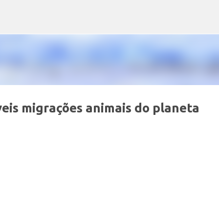
Pular para o conteúdo principal
veis migrações animais do planeta