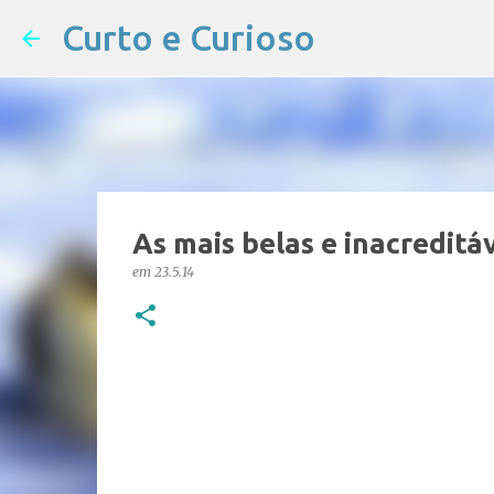
Curto e Curioso
As mais belas e inacreditá
em
23.5.14