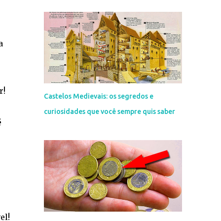
a
r!
Castelos Medievais: os segredos e
curiosidades que você sempre quis saber
é
el!