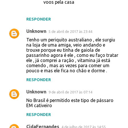
voos pela casa
RESPONDER
Unknown
5 de abril de 2017 às 23:44
Tenho um periquito australiano , ele surgiu
na loja de uma amiga, veio andando e
trouxe porque eu tinha de gaiola de
passarinho agora é ele , como eu faço tratar
ele , já comprei a ração , vitamina já está
comendo , mas as vezes para comer um
pouco e mas ele fica no chão e dorme .
RESPONDER
Unknown
9 de abril de 2017 às 07:14
No Brasil é permitido este tipo de pássaro
EM cativeiro
RESPONDER
CidaFernandes
4 de julho de 2017 às 14:55