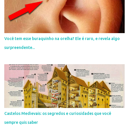
m
e
n
t
á
r
i
Você tem esse buraquinho na orelha? Ele é raro, e revela algo
o
surpreendente...
Castelos Medievais: os segredos e curiosidades que você
sempre quis saber