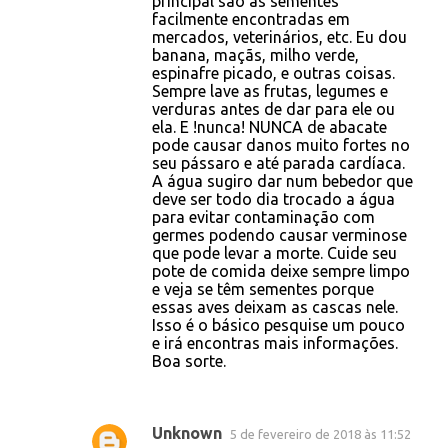
principal são as sementes
facilmente encontradas em
mercados, veterinários, etc. Eu dou
banana, maçãs, milho verde,
espinafre picado, e outras coisas.
Sempre lave as frutas, legumes e
verduras antes de dar para ele ou
ela. E !nunca! NUNCA de abacate
pode causar danos muito fortes no
seu pássaro e até parada cardíaca.
A água sugiro dar num bebedor que
deve ser todo dia trocado a água
para evitar contaminação com
germes podendo causar verminose
que pode levar a morte. Cuide seu
pote de comida deixe sempre limpo
e veja se têm sementes porque
essas aves deixam as cascas nele.
Isso é o básico pesquise um pouco
e irá encontras mais informações.
Boa sorte.
Unknown
5 de fevereiro de 2018 às 11:52