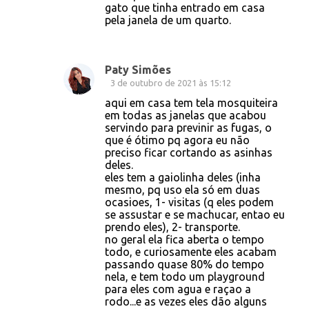
gato que tinha entrado em casa
pela janela de um quarto.
Paty Simões
3 de outubro de 2021 às 15:12
aqui em casa tem tela mosquiteira
em todas as janelas que acabou
servindo para previnir as fugas, o
que é ótimo pq agora eu não
preciso ficar cortando as asinhas
deles.
eles tem a gaiolinha deles (inha
mesmo, pq uso ela só em duas
ocasioes, 1- visitas (q eles podem
se assustar e se machucar, entao eu
prendo eles), 2- transporte.
no geral ela fica aberta o tempo
todo, e curiosamente eles acabam
passando quase 80% do tempo
nela, e tem todo um playground
para eles com agua e raçao a
rodo...e as vezes eles dão alguns