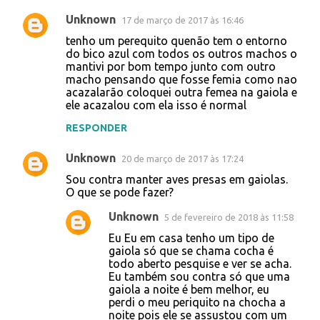
Unknown
17 de março de 2017 às 16:46
tenho um perequito quenão tem o entorno
do bico azul com todos os outros machos o
mantivi por bom tempo junto com outro
macho pensando que fosse femia como nao
acazalarão coloquei outra femea na gaiola e
ele acazalou com ela isso é normal
RESPONDER
Unknown
20 de março de 2017 às 17:24
Sou contra manter aves presas em gaiolas.
O que se pode fazer?
Unknown
5 de fevereiro de 2018 às 11:58
Eu Eu em casa tenho um tipo de
gaiola só que se chama cocha é
todo aberto pesquise e ver se acha.
Eu também sou contra só que uma
gaiola a noite é bem melhor, eu
perdi o meu periquito na chocha a
noite pois ele se assustou com um