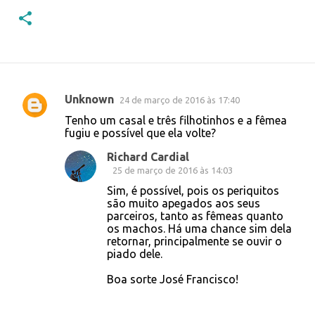
Unknown
24 de março de 2016 às 17:40
C
Tenho um casal e três filhotinhos e a fêmea
o
fugiu e possível que ela volte?
m
Richard Cardial
e
25 de março de 2016 às 14:03
n
Sim, é possível, pois os periquitos
são muito apegados aos seus
t
parceiros, tanto as fêmeas quanto
á
os machos. Há uma chance sim dela
retornar, principalmente se ouvir o
r
piado dele.
i
Boa sorte José Francisco!
o
s