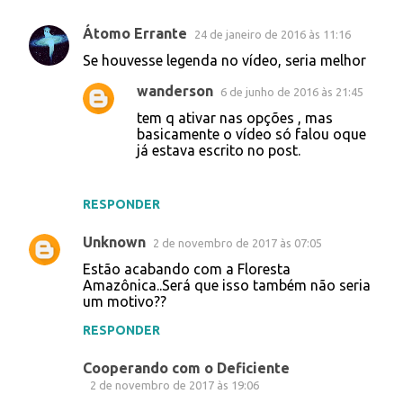
n
Átomo Errante
24 de janeiro de 2016 às 11:16
t
Se houvesse legenda no vídeo, seria melhor
á
wanderson
6 de junho de 2016 às 21:45
r
tem q ativar nas opções , mas
i
basicamente o vídeo só falou oque
o
já estava escrito no post.
s
RESPONDER
Unknown
2 de novembro de 2017 às 07:05
Estão acabando com a Floresta
Amazônica..Será que isso também não seria
um motivo??
RESPONDER
Cooperando com o Deficiente
2 de novembro de 2017 às 19:06