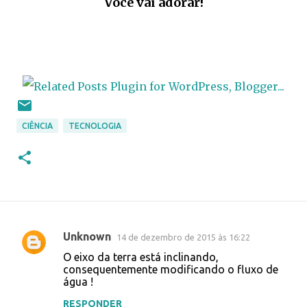
Você vai adorar!
CIÊNCIA
TECNOLOGIA
Unknown
14 de dezembro de 2015 às 16:22
C
O eixo da terra está inclinando,
o
consequentemente modificando o fluxo de
água !
m
e
RESPONDER