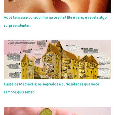
t
á
r
i
Você tem esse buraquinho na orelha? Ele é raro, e revela algo
o
surpreendente...
Castelos Medievais: os segredos e curiosidades que você
sempre quis saber