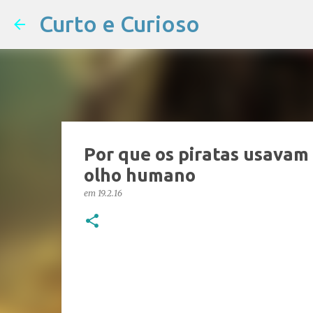
Curto e Curioso
Por que os piratas usavam 
olho humano
em
19.2.16